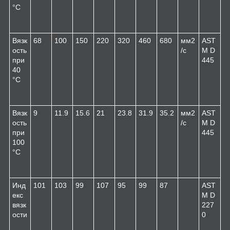
°C
Вязк
68
100
150
220
320
460
680
мм
2
AST
ость
/с
M D
при
445
40
°C
Вязк
9
11.9
15.6
21
23.8
31.9
35.2
мм
2
AST
ость
/с
M D
при
445
100
°C
Инд
101
103
99
107
95
99
87
AST
екс
M D
вязк
227
ости
0