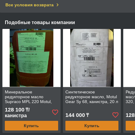
Все условия возврата
Подобные товары компании
Минеральное
Синтетическое
Реду
редукторное масло
редукторное масло, Motul
масл
Supraco MPL 220 Motul,
Gear Sy 68, канистра, 20 л
320,
канистра, 20 л
128 100
₸/
144 000
128
₸
канистра
Купить
Купить