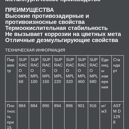
ПРЕИМУЩЕСТВА
Высокие противозадирные и
противоизносные свойства
Термоокислительная стабильность
Не вызывает коррозии на цветных мета
Отличные деэмульгирующие свойства
ТЕХНИЧЕСКАЯ ИНФОРМАЦИЯ
Пар
SUP
SUP
SUP
SUP
SUP
SUP
SUP
Еди
Ста
аме
RAC
RAC
RAC
RAC
RAC
RAC
RAC
ниц
нда
тр
O
O
O
O
O
O
O
ы
рт
MPL
MPL
MPL
MPL
MPL
MPL
MPL
изм
68
100
150
220
320
460
680
ере
ния
Пло
884
884
890
894
896
901
916
кг/
AST
тнос
м
3
M D
ть
129
при
8
15