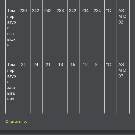
Тем
230
242
242
238
242
234
234
°C
AST
пер
M D
атур
92
а
всп
ышк
и
Тем
-24
-24
-21
-18
-15
-12
-9
°C
AST
пер
M D
атур
97
а
заст
ыва
ния
Скрыть