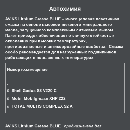
Автохимия
A
VIKS
Lithium
Grease
BLUE
– многоцелевая пластичная
смазка на основе высокоиндексного минерального
масла, загущенного комплексным литиевым мылом.
Пакет присадок обеспечивает отличную стойкость к
окислению при высоких температурах,
противоизносные и антикоррозийные свойства. Смазка
особо рекомендуется для нагруженных подшипников,
работающих в повышенных температурах.
Импортозамещение
ü
Shell Gadus S3 V220 C
ü
Mobil
Mobilgrease XHP 222
ü
TOTAL MULTIS COMPLEX S2 A
A
VIKS
Lithium
Grease
BLUE
предназначена для