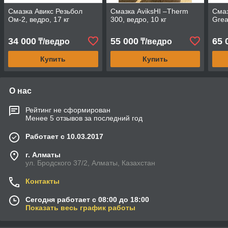
Смазка Авикс Резьбол
Смазка AviksHI –Therm
Смаз
Ом-2, ведро, 17 кг
300, ведро, 10 кг
Grea
34 000
55 000
65 
₸/ведро
₸/ведро
Купить
Купить
О нас
Рейтинг не сформирован
Менее 5 отзывов за последний год
Работает с 10.03.2017
г. Алматы
ул. Бродского 37/2, Алматы, Казахстан
Контакты
Сегодня работает с 08:00 до 18:00
Показать весь график работы