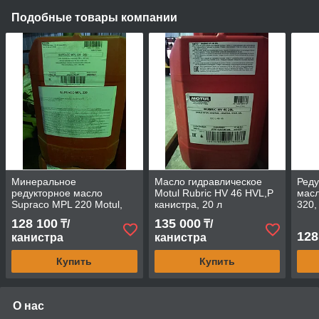
Подобные товары компании
Минеральное
Масло гидравлическое
Реду
редукторное масло
Motul Rubric HV 46 HVL,P
масл
Supraco MPL 220 Motul,
канистра, 20 л
320,
канистра, 20 л
128 100
135 000
₸/
₸/
128
канистра
канистра
Купить
Купить
О нас