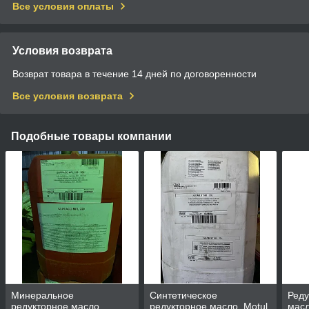
Все условия оплаты
Условия возврата
Возврат товара в течение 14 дней по договоренности
Все условия возврата
Подобные товары компании
Минеральное
Синтетическое
Реду
редукторное масло
редукторное масло, Motul
масл