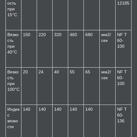
ость
12185
при
15°C
Вязко
150
220
320
460
680
мм
2
/
NF T
сть
сек
60-
при
100
40°C
Вязко
20
24
40
55
65
мм
2
/
NF T
сть
сек
60-
при
100
100°C
Индек
140
140
140
140
140
NF T
с
60-
вязко
136
сти