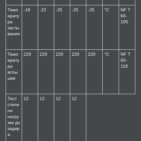
Темп
-18
-22
-25
-25
-25
°C
NF T
ерату
60-
ра
105
засты
вания
Темп
220
220
220
220
220
°C
NF T
ерату
60-
ра
118
вспы
шки
Тест
12
12
12
12
степе
ни
нагру
зки до
задир
а