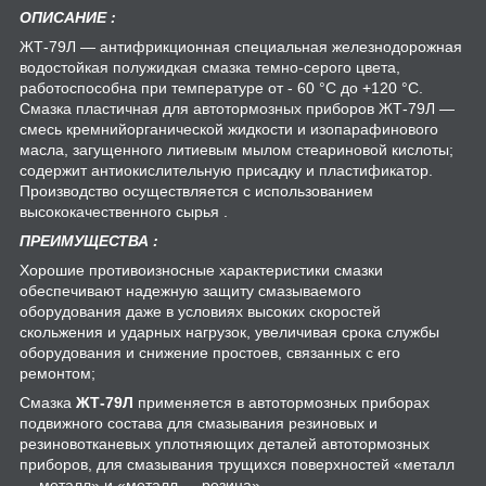
ОПИСАНИЕ :
ЖТ-79Л — антифрикционная специальная железнодорожная
водостойкая полужидкая смазка темно-серого цвета,
работоспособна при температуре от - 60 °С до +120 °С.
Смазка пластичная для автотормозных приборов ЖТ-79Л —
смесь кремнийорганической жидкости и изопарафинового
масла, загущенного литиевым мылом стеариновой кислоты;
содержит антиокислительную присадку и пластификатор.
Производство осуществляется с использованием
высококачественного сырья .
ПРЕИМУЩЕСТВА :
Хорошие противоизносные характеристики смазки
обеспечивают надежную защиту смазываемого
оборудования даже в условиях высоких скоростей
скольжения и ударных нагрузок, увеличивая срока службы
оборудования и снижение простоев, связанных с его
ремонтом;
Смазка
ЖТ-79Л
применяется в автотормозных приборах
подвижного состава для смазывания резиновых и
резиновотканевых уплотняющих деталей автотормозных
приборов, для смазывания трущихся поверхностей «металл
— металл» и «металл — резина».