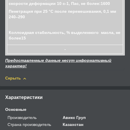
скорости деформации 10 с-1, Пас, не более:1600
Пенетрация при 25 °C после перемешивания, 0,1 мм
240–290
Коллоидная стабильность, % выделенного масла, не
более15
-
Предоставленные данные несут информативный
характер!
Скрыть
Характеристики
Основные
Производитель
Авикс Груп
Страна производитель
Казахстан