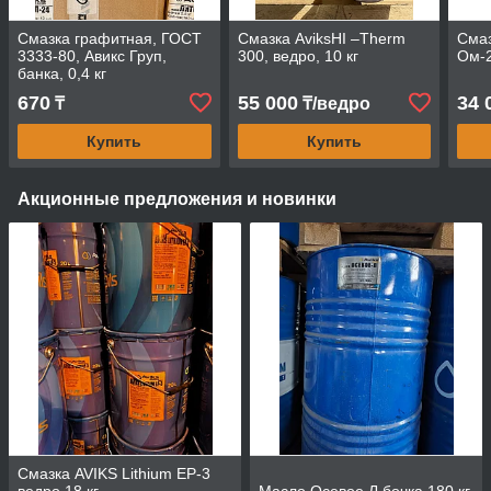
Смазка графитная, ГОСТ
Смазка AviksHI –Therm
Смаз
3333-80, Авикс Груп,
300, ведро, 10 кг
Ом-2
банка, 0,4 кг
670
55 000
34 
₸
₸/ведро
Купить
Купить
Акционные предложения и новинки
Смазка AVIKS Lithium EP-3