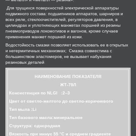
Для трущихся поверхностей электрической аппаратуры
подвижного состава: подшипников аппаратов, шарниров и
всех реле, стеклоочистителей, регуляторов давления, в
цилиндрах и уплотняющих манжетах поршней из резины
пневмоприводов локомотивов и вагонов, кроме случаев
применения манжет поршней из кожи.
Водостойкость смазки позволяет использовать ее в открытых
и негермитичных механизмах; Смазка совместима с
большинством эластомеров, не вызывает набухания
резиновых деталей
НАИМЕНОВАНИЕ ПОКАЗАТЕЛЯ
ЖТ-79Л
Консистенция по NLGI :2–3
Цвет от светло-желтого до светло-коричневого
Тип мыла :Li
Тип базового масла:минеральное
Структура: однородная
Вязкость при минус 55 °С и среднем градиенте