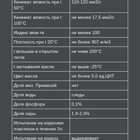
Кинемат. вязкость при t
110-120 мм2/с
50°С
Кинемат. вязкость при t
не менее 17,5 мм2/с
100°С
Индекс вязк-ти
не менее 100
Плотность при t 20°С
не более 907 кг/м3
t вспышки в открытом
не ниже 200°С
тигле
t застывания масла
не выше -25°С
Цвет масла
не более 5,0 ед.ЦНТ
Доля мех. Примесей
нет
Доля воды
следы
Доля фосфора
0,1%
Доля серы
1,9-2,3%
Испытание на коррозию
пластинок в течение 3ч:
Испытание на корроз.
выдерживает