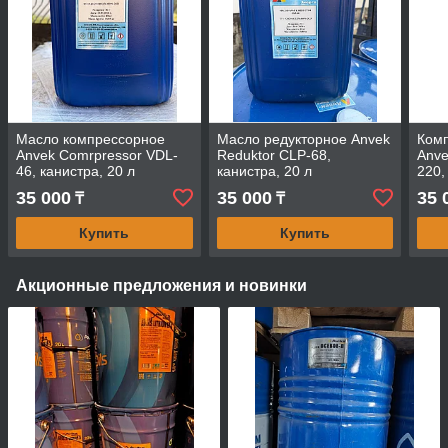
Масло компрессорное
Масло редукторное Anvek
Ком
Anvek Comrpressor VDL-
Reduktor CLP-68,
Anve
46, канистра, 20 л
канистра, 20 л
220,
35 000
35 000
35 
₸
₸
Купить
Купить
Акционные предложения и новинки