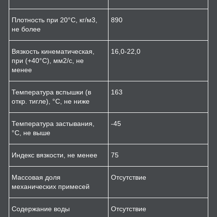
Плотность при 20°С, кг/м
3
,
890
не более
Вязкость кинематическая,
16,0-22,0
при (+40°С), мм
2
/с, не
менее
Температура вспышки (в
163
откр. тигле), °С, не ниже
Температура застывания,
-45
°С, не выше
Индекс вязкости, не менее
75
Массовая доля
Отсутствие
механических примесей
Содержание воды
Отсутствие