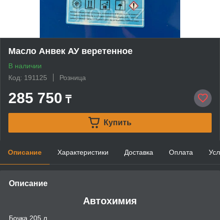
Масло Анвек АУ веретенное
В наличии
Код: 191125
Розница
285 750
₸
Купить
Описание
Характеристики
Доставка
Оплата
Усл
Описание
Автохимия
Бочка 205 л.