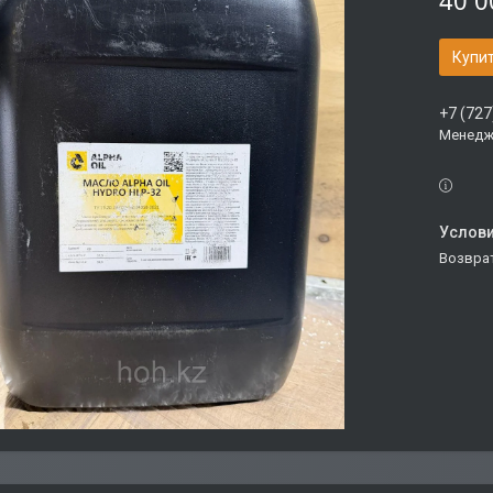
40 0
Купи
+7 (727
Менедж
возвра