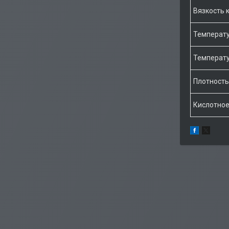
Вязкость 
Температу
Температу
Плотность 
Кислотное