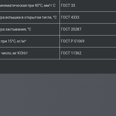
кинематическая при 40°С, мм²/ С
ГОСТ 33
ра вспышки в открытом тигле, °С
ГОСТ 4333
ра застывания, °С
ГОСТ 20287
при 15°С, кг/м³
ГОСТ Р 51069
 число, мг КОН/г
ГОСТ 11362