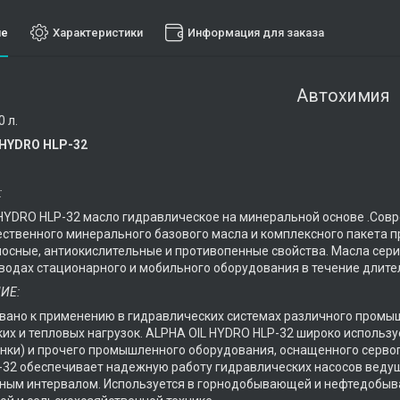
ие
Характеристики
Информация для заказа
Автохимия
 л.
 HYDRO HLP-32
:
HYDRO HLP-32 масло гидравлическое на минеральной основе .Совр
ственного минерального базового масла и комплексного пакета 
осные, антиокислительные и противопенные свойства. Масла сер
водах стационарного и мобильного оборудования в течение длите
ИЕ:
ано к применению в гидравлических системах различного промыш
их и тепловых нагрузок. ALPHA OIL HYDRO HLP-32 широко использ
анки) и прочего промышленного оборудования, оснащенного серво
32 обеспечивает надежную работу гидравлических насосов веду
ным интервалом. Используется в горнодобывающей и нефтедобыв