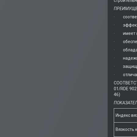
строительн
ПРЕИМУЩЕ
· соответ
· эффекти
· имеет п
· обеспеч
· обладае
· надежно
· защищае
· отличае
СООТВЕТСТ
01/RDE 9023
46)
ПОКАЗАТЕЛ
Индекс вя
Вязкость 