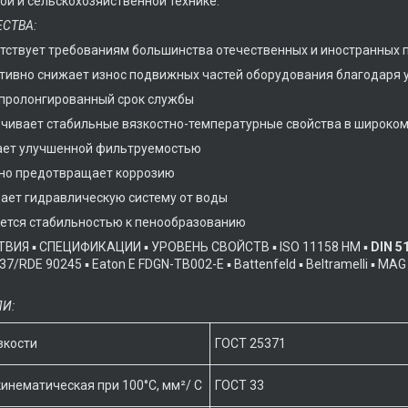
ой и сельскохозяйственной технике.
СТВА:
ствует требованиям большинства отечественных и иностранных 
вно снижает износ подвижных частей оборудования благодаря у
ролонгированный срок службы
ивает стабильные вязкостно-температурные свойства в широком
т улучшенной фильтруемостью
 предотвращает коррозию
т гидравлическую систему от воды
тся стабильностью к пенообразованию
ВИЯ ▪ СПЕЦИФИКАЦИИ ▪ УРОВЕНЬ СВОЙСТВ ▪ ISO 11158 HM ▪
DIN 5
7/RDE 90245 ▪ Eaton E FDGN-TB002-E ▪ Battenfeld ▪ Beltramelli ▪ MAG
И:
зкости
ГОСТ 25371
кинематическая при 100°С, мм²/ С
ГОСТ 33