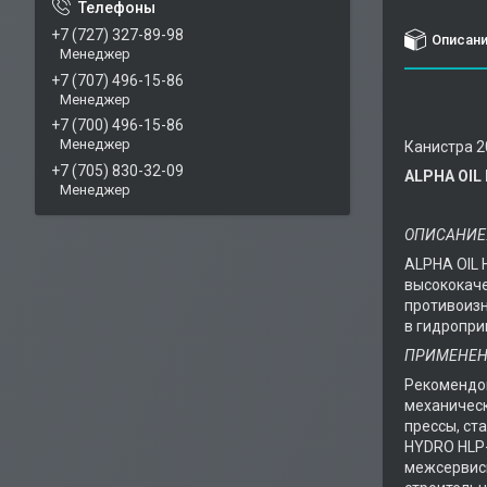
+7 (727) 327-89-98
Описан
Менеджер
+7 (707) 496-15-86
Менеджер
+7 (700) 496-15-86
Менеджер
Канистра 20
+7 (705) 830-32-09
АLPHA OIL
Менеджер
ОПИСАНИЕ
ALPHA OIL 
высококаче
противоизн
в гидропри
ПРИМЕНЕН
Рекомендов
механическ
прессы, ст
HYDRO HLP-
межсервис