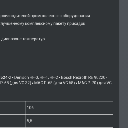
производителей промышленного оборудования
лучшенному комплексному пакету присадок
 диапазоне температур
1524
-2 ▪ Denison HF-0, HF-1, HF-2 ▪ Bosch Rexroth RE 90220-
 P-68 (для VG 32) ▪ MAG P-68 (для VG 68) ▪ MAG P-70 (для VG
106
5,5