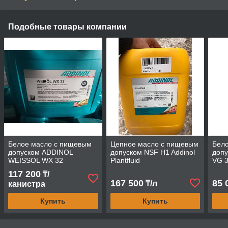
Подобные товары компании
Белое масло с пищевым
Цепное масло с пищевым
Бел
допуском ADDINOL
допуском NSF H1 Addinol
допу
WEISSOL WX 32
Plantfluid
VG 
117 200
₸/
167 500
85 
₸/л
канистра
Купить
Купить