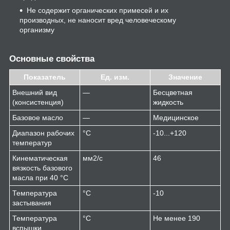
Не содержит органических примесей и их
производных, не наносит вред человеческому
организму
Основные свойства
Показатель
Ед. изм.
Значение
Внешний вид
—
Бесцветная
(консистенция)
жидкость
Базовое масло
—
Медицинское
Диапазон рабочих
°С
-10...+120
температур
Кинематическая
мм
2
/c
46
вязкость базового
масла при 40 °С
Температура
°С
-10
застывания
Температура
°C
Не менее 190
вспышки