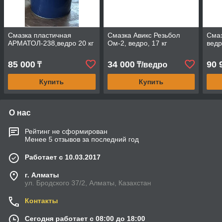
Смазка пластичная
Смазка Авикс Резьбол
Смаз
АРМАТОЛ-238,ведро 20 кг
Ом-2, ведро, 17 кг
ведр
85 000
34 000
90 
₸
₸/ведро
Купить
Купить
О нас
Рейтинг не сформирован
Менее 5 отзывов за последний год
Работает с 10.03.2017
г. Алматы
ул. Бродского 37/2, Алматы, Казахстан
Контакты
Сегодня работает с 08:00 до 18:00