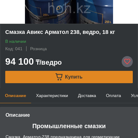
Смазка Авикс Арматол 238, ведро, 18 кг
В наличии
Код: 041
Розница
94 100
₸/ведро
Купить
Описание
Характеристики
Доставка
Оплата
Усл
Описание
Промышленные смазки
Смазка Арматол-238 предназначена для герметизации