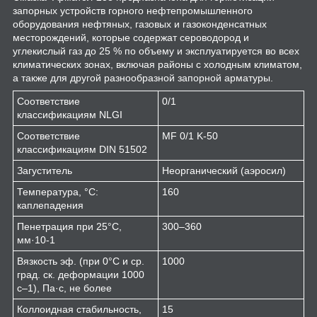
запорных устройств горного нефтепромышленного
оборудования нефтяных, газовых и газоконденсатных
месторождений, которые содержат сероводород и
углекислый газ до 25 % по объему и эксплуатируется во всех
климатических зонах, включая районы с холодным климатом,
а также для другой разнообразной запорной арматуры.
Соответствие
0/1
классификациям NLGI
Соответствие
MF 0/1 K-50
классификациям DIN 51502
Загуститель
Неорганический (аэросил)
Температура, °С:
160
каплепадения
Пенетрация при 25°С,
300–360
мм·10
-1
Вязкость эф. (при 0°С и ср.
1000
град. ск. деформации 1000
с
–1
), Па·с, не более
Коллоидная стабильность,
15