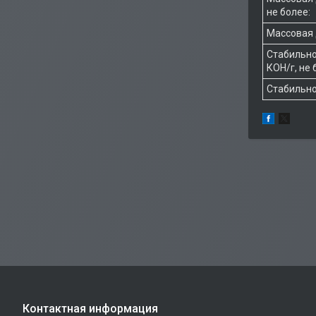
не более:
Массовая д
Стабильно
КОН/г, не 
Стабильно