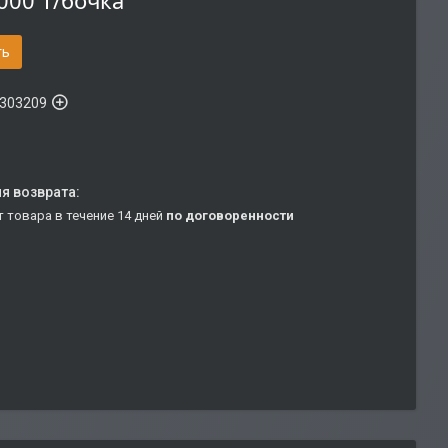
000 ₸/бочка
ть
303209
т товара в течение 14 дней
по договоренности