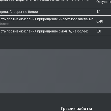
Отсутст
оля, %: серы, не более
1,1
сть против окисления приращение кислотного числа, мг
0,40
более:
сть против окисления приращение смол, %, не более:
3,0
График работы