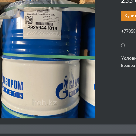
255 
Купи
+77058
возвра