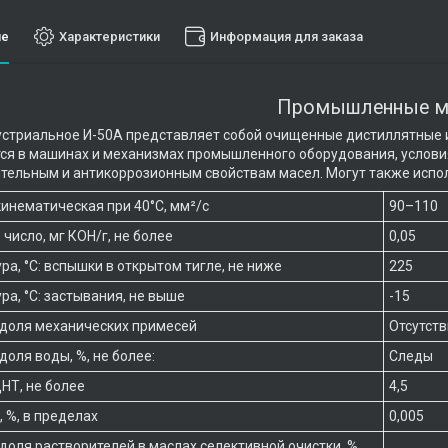
ие
Характеристики
Информация для заказа
Промышленные м
стриальное И-50А представляет собой очищенные дистиллятные и 
я в машинах и механизмах промышленного оборудования, услови
тельным и антикоррозионным свойствам масел. Могут также испол
кинематическая при 40°С, мм²/с
90–110
число, мг КОН/г, не более
0,05
ра, °С: вспышки в открытом тигле, не ниже
225
ра, °С: застывания, не выше
-15
доля механических примесей
Отсутст
доля воды, %, не более:
Следы
ЦНТ, не более
4,5
 %, в пределах
0,005
доля растворителей в маслах селективной очистки, %,