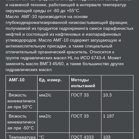
и наземной техники, работающей в интервале температур
окружающей среды от -60 до +55°С.
Масло АМГ-10 производится на основе
глубокодеароматизированной низкозастывающей фракции,
получаемой из продуктов гидрокрекинга смеси парафинистых
нефтей и состоящей из нафтеновых и изопарафиновых
углеводородов. Масло АМГ-10 содержит загущающую и
антиокислительную присадки, а также специальный
отличительный органический краситель. Относится к
группе гидравлических масел HL по ИСО 6743-4. Может
заменять масло ВМГЗ 45/60, а также большинство других
гидравлических масел.
АМГ-10
Ед. измер.
Методы
испытаний
Вязкость
мм2/с
ГОСТ 33
10,3
кинематическ
ая при 50°С
Вязкость
мм2/с
ГОСТ 33
1 187
кинематическ
ая при -50°С
Температура
°С
ГОСТ 4333
103