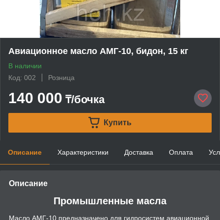
Авиационное масло АМГ-10, бидон, 15 кг
В наличии
Код: 002
Розница
140 000
₸/бочка
Купить
Описание
Характеристики
Доставка
Оплата
Усл
Описание
Промышленные масла
Масло АМГ-10 предназначено для гидросистем авиационной