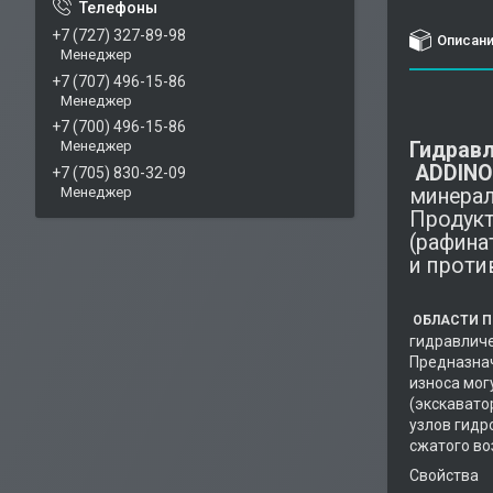
+7 (727) 327-89-98
Описан
Менеджер
+7 (707) 496-15-86
Менеджер
+7 (700) 496-15-86
Гидравл
Менеджер
ADDINOL
+7 (705) 830-32-09
минерал
Менеджер
Продукт
(рафина
и проти
ОБЛАСТИ 
гидра
Предназнач
износа м
(экск
узлов гид
сжатого во
Св