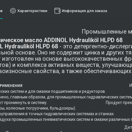
ие
Характеристики
Информация для заказа
Промышленные м
ическое масло ADDINOL Hydrauliköl HLPD 68
 Hydrauliköl HLPD 68
- это детергентно-дислер
ьной основе. Оно не содержит цинка и других т
 изготовлен на основе высококачественных ф
тов) и комплекса активных веществ, улучшающ
воизносные свойства, а также обеспечивающи
Используется в качестве
ПРИМЕНЕНИЯ
влических систем и для смазки по
ено, главным образом, для промышленных гидравлических систем в
огут проникнуть в систему. Продукт прекрасно зар
аваторы, колесные погрузчики, бул
роуправления в точных гидравлических системах и станках. Р
здуха промышленных пневматических систем и смазки различных 
ойства Детерген