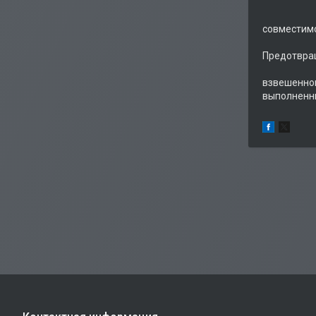
Прев
Пре
совмести
Примен
Предотвр
Раствор
взвешенн
выполненн