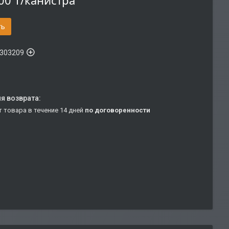
00 ₸/канистра
ть
303209
т товара в течение 14 дней
по договоренности