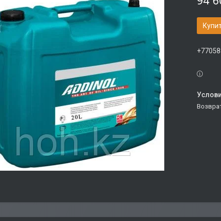
94 6
Купи
+77058
возвра