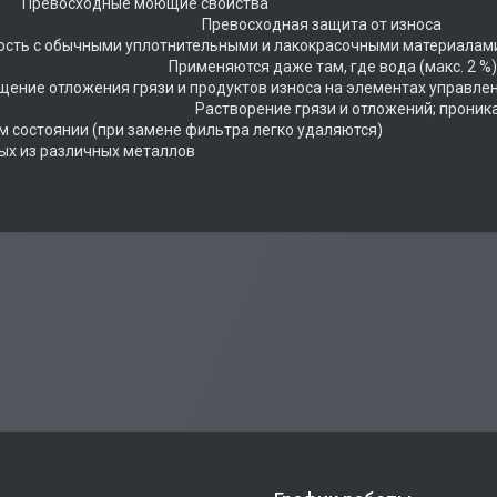
осходные моющие свойства 
восходная защита о
мость с обычными уплотнительными и лакокрасочным
яются даже там, где вода (макс. 2 %)
ащение отложения грязи и продуктов износа на элем
ение грязи и отложений; проникающие в систе
ом состоянии (при замене фильтра легко удаляются) 
ых из различных металлов