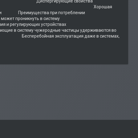
Диспергирующие свойства
т износа Хорошая
и материалами Преимущества при потреблении
 может проникнуть в систему
ентах управления и регулирующих устройствах
му чужеродные частицы удерживаются во
Бесперебойная эксплуатация даже в системах,