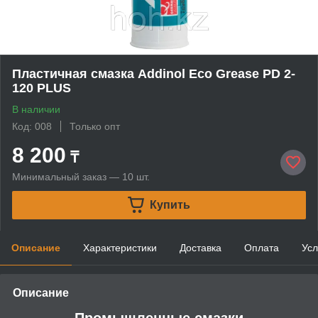
Пластичная смазка Addinol Eco Grease PD 2-
120 PLUS
В наличии
Код: 008
Только опт
8 200
₸
Минимальный заказ — 10 шт.
Купить
Описание
Характеристики
Доставка
Оплата
Усл
Описание
Промышленные смазки