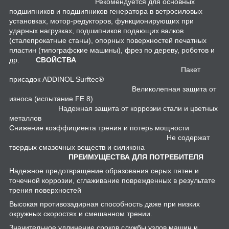
Рекомендуется для основных
подшипников и подшипников генератора в ветросиловых
установках, мотор-редукторов, функционирующих при
ударных нагрузках, подшипников подающих валков
(сталепрокатные станы), опорных поверхностей печатных
пластин (типографские машины), фрез по дереву, роботов и
др.
СВОЙСТВА
Пакет
присадок ADDINOL Surftec®
Великолепная защита от
износа (испытание FE 8)
Надежная защита от коррозии стали и цветных
металлов
Снижение коэффициента трения и потерь мощности
Не содержат
твердых смазочных веществ и силикона
ПРЕИМУЩЕСТВА ДЛЯ ПОТРЕБИТЕЛЯ
Надежное предотвращение образования серых пятен и
точечной коррозии, сглаживание поврежденных в результате
трения поверхностей
Высокая противозадирная способность даже при низких
окружных скоростях и смешанном трении.
Значительное удлинение сроков службы узлов машин и