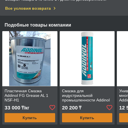
Все условия возврата
Подобные товары компании
Пластичная Смазка
Смазка для
Уни
Addinol FG Grease AL 1
индустриальной
мног
NSF-H1
промышленности Addinol
Addi
Eco Grease PD 2-400
33 000
20 200
12 
₸/кг
₸
PLUS
Купить
Купить