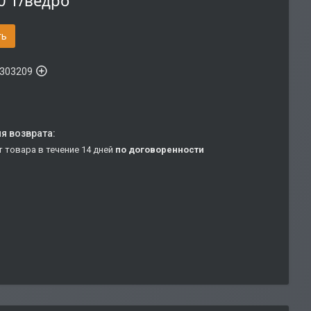
0 ₸/ведро
ть
303209
т товара в течение 14 дней
по договоренности