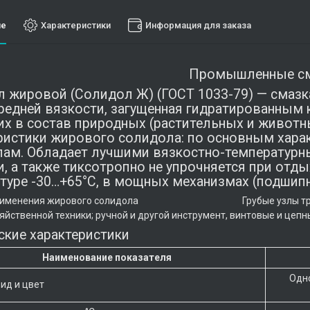
ие
Характеристики
Информация для заказа
Промышленные с
 жировой (Солидол Ж) (ГОСТ 1033-79) — смазк
редней вязкости, загущенная гидратированны
х в состав природных (растительных и животн
ристики жирового солидола: по основным хара
ам. Обладает лучшими вязкостно-температурн
и, а также тиксотропно не упрочняется при отд
туре -30…+65°С, в мощных механизмах (подшипни
применения жирового солидола Грубые узлы трения в м
яйственной техники; ручной и другой инструмент, винтовые и цепн
ские характеристики
Наименование показателя
Одно
ид и цвет