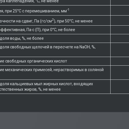
ра каплепадения, °С, не менее
-1
я, при 25°С с перемешиванием, мм
2
чности на сдвиг, Па (гс/см
), при 50°С, не менее
ффективная, Па·с (П), при 0°С, не более
доля воды, %, не более
доля свободных щелочей в пересчете на NaOH, %,
е свободных органических кислот
е механических примесей, нерастворимых в соляной
доля кальциевых мыл жирных кислот, входящих
естественных жиров, %, не менее