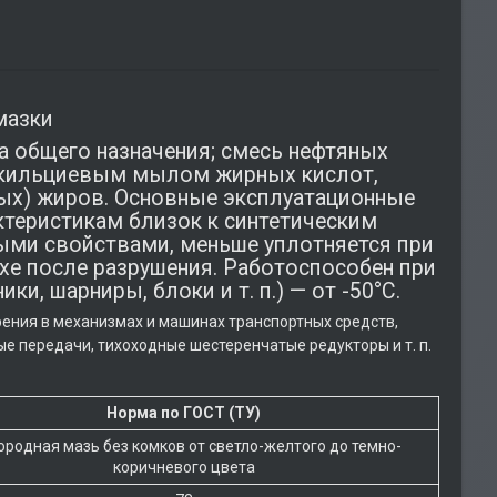
мазки
а общего назначения; смесь нефтяных
м кильциевым мылом жирных кислот,
ых) жиров. Основные эксплуатационные
ктеристикам близок к синтетическим
ыми свойствами, меньше уплотняется при
ыхе после разрушения. Работоспособен при
ки, шарниры, блоки и т. п.) — от -50°С.
еханизмах и машинах транспортных средств,
ые передачи, тихоходные шестеренчатые редукторы и т. п.
Норма по ГОСТ (ТУ)
родная мазь без комков от светло-желтого до темно-
коричневого цвета