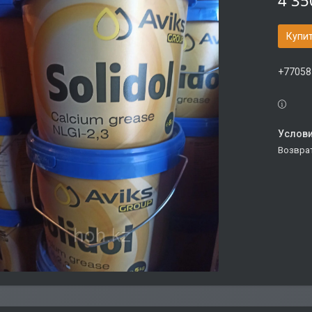
4 35
Купи
+77058
возвра