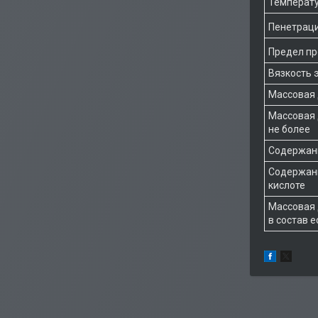
Температу
Пенетраци
Предел про
Вязкость э
Массовая 
Массовая 
не более
Содержани
Содержани
кислоте
Массовая 
в состав 