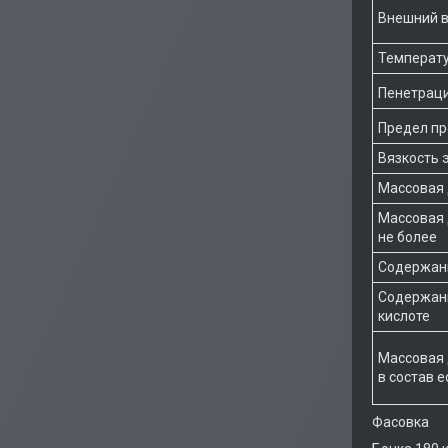
Внешний в
Температу
Пенетраци
Предел про
Вязкость э
Массовая 
Массовая 
не более
Содержани
Содержани
кислоте
Массовая 
в состав 
Фасовка