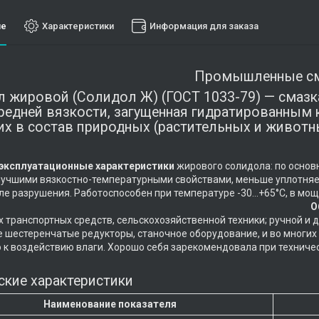
ие
Характеристики
Информация для заказа
Промышленные с
 жировой (Солидол Ж) (ГОСТ 1033-79) — смазк
редней вязкости, загущенная гидратированны
х в состав природных (растительных и животн
эксплуатационные характеристики
жирового солидола: по основ
учшими вязкостно-температурными свойствами, меньше уплотняетс
ле разрушения. Работоспособен при температуре -30…+65°С, в мощн
т -50°С.
О
 транспортных средств, сельскохозяйственной техники; ручной и 
 шестеренчатые редукторы, станочное оборудование, и во многих 
ю к воздействию влаги. Хорошо себя зарекомендовала пр
ские характеристики
Наименование показателя