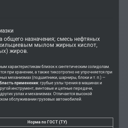
мазки
а общего назначения; смесь нефтяных
м кильциевым мылом жирных кислот,
ых) жиров.
ным характеристикам близок к синтетическим солидолам.
я при хранении, а также тиксотропно не упрочняется при
ых механизмах (подшипники, шарниры, блоки и т. п.) —
бласть применения:
грубые узлы трения в машинах и
другой инструмент, винтовые и цепные передачи,
других узлах и механизмах. Отличается высокой
и техническом обслуживании грузовых автомобилей.
Норма по ГОСТ (ТУ)