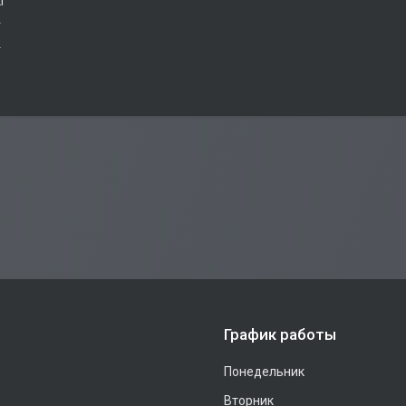
кг
г
г
График работы
Понедельник
Вторник