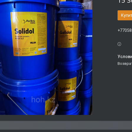
15 3
Купи
+77058
возвра