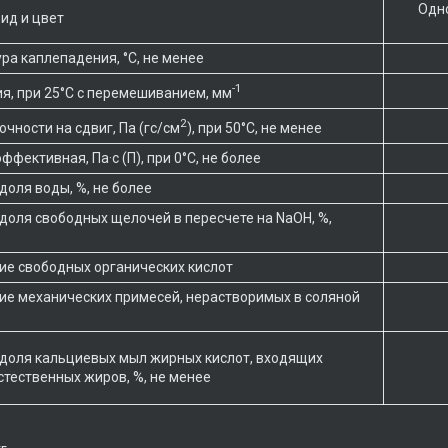
Одно
ид и цвет
ра каплепадения, °С, не менее
-1
я, при 25°С с перемешиванием, мм
2
чности на сдвиг, Па (гс/см
), при 50°С, не менее
ффективная, Па·с (П), при 0°С, не более
доля воды, %, не более
доля свободных щелочей в пересчете на NaOH, %,
е свободных органических кислот
е механических примесей, нерастворимых в соляной
доля кальциевых мыл жирных кислот, входящих
естественных жиров, %, не менее