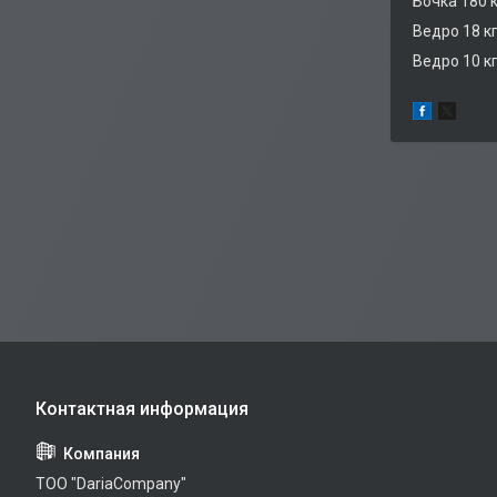
Бочка 180 
Ведро 18 к
Ведро 10 к
TOO "DariaCompany"