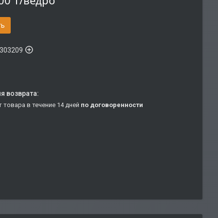
00 ₸/ведро
ть
303209
т товара в течение 14 дней
по договоренности