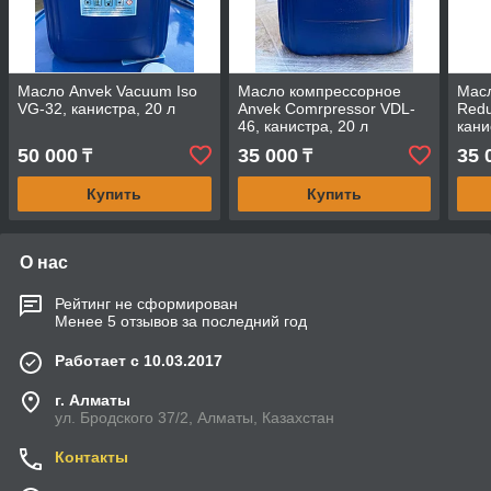
Масло Anvek Vacuum Iso
Масло компрессорное
Масл
VG-32, канистра, 20 л
Anvek Comrpressor VDL-
Redu
46, канистра, 20 л
кани
50 000
35 000
35 
₸
₸
Купить
Купить
О нас
Рейтинг не сформирован
Менее 5 отзывов за последний год
Работает с 10.03.2017
г. Алматы
ул. Бродского 37/2, Алматы, Казахстан
Контакты