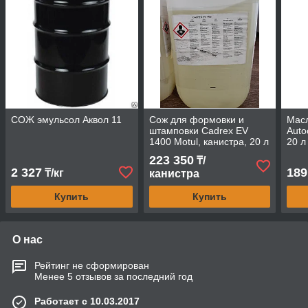
СОЖ эмульсол Аквол 11
Сож для формовки и
Мас
штамповки Cadrex EV
Auto
1400 Motul, канистра, 20 л
20 л
223 350
₸/
2 327
189
₸/кг
канистра
Купить
Купить
О нас
Рейтинг не сформирован
Менее 5 отзывов за последний год
Работает с 10.03.2017