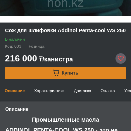
Сож для шлифовки Addinol Penta-cool WS 250
В наличии
Код: 003
Розница
216 000
₸/канистра
Купить
Описание
Характеристики
Доставка
Оплата
Усл
Описание
Промышленные масла
ADDINOL PENTA-COOL WS 250 - это не